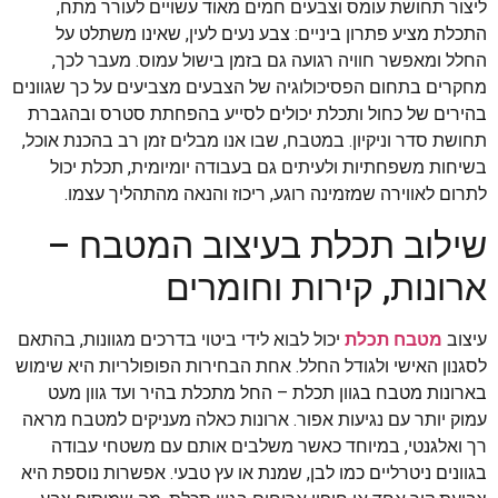
ליצור תחושת עומס וצבעים חמים מאוד עשויים לעורר מתח,
התכלת מציע פתרון ביניים: צבע נעים לעין, שאינו משתלט על
החלל ומאפשר חוויה רגועה גם בזמן בישול עמוס. מעבר לכך,
מחקרים בתחום הפסיכולוגיה של הצבעים מצביעים על כך שגוונים
בהירים של כחול ותכלת יכולים לסייע בהפחתת סטרס ובהגברת
תחושת סדר וניקיון. במטבח, שבו אנו מבלים זמן רב בהכנת אוכל,
בשיחות משפחתיות ולעיתים גם בעבודה יומיומית, תכלת יכול
לתרום לאווירה שמזמינה רוגע, ריכוז והנאה מהתהליך עצמו.
שילוב תכלת בעיצוב המטבח –
ארונות, קירות וחומרים
עיצוב
מטבח תכלת
יכול לבוא לידי ביטוי בדרכים מגוונות, בהתאם
לסגנון האישי ולגודל החלל. אחת הבחירות הפופולריות היא שימוש
בארונות מטבח בגוון תכלת – החל מתכלת בהיר ועד גוון מעט
עמוק יותר עם נגיעות אפור. ארונות כאלה מעניקים למטבח מראה
רך ואלגנטי, במיוחד כאשר משלבים אותם עם משטחי עבודה
בגוונים ניטרליים כמו לבן, שמנת או עץ טבעי. אפשרות נוספת היא