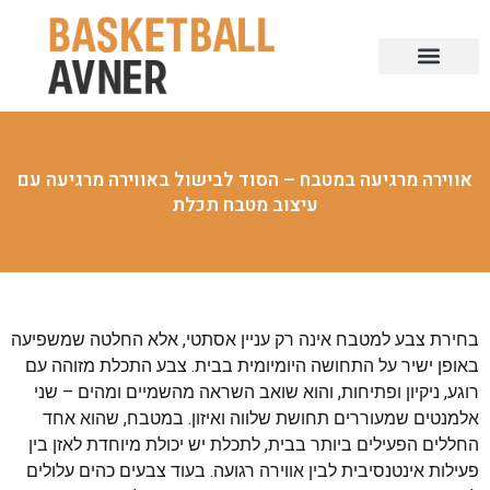
אווירה מרגיעה במטבח – הסוד לבישול באווירה מרגיעה עם
עיצוב מטבח תכלת
בחירת צבע למטבח אינה רק עניין אסתטי, אלא החלטה שמשפיעה
באופן ישיר על התחושה היומיומית בבית. צבע התכלת מזוהה עם
רוגע, ניקיון ופתיחות, והוא שואב השראה מהשמיים ומהים – שני
אלמנטים שמעוררים תחושת שלווה ואיזון. במטבח, שהוא אחד
החללים הפעילים ביותר בבית, לתכלת יש יכולת מיוחדת לאזן בין
פעילות אינטנסיבית לבין אווירה רגועה. בעוד צבעים כהים עלולים