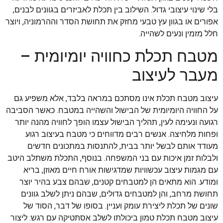
בלי שינוי עיצובי גדול. השילוב בין תכלת לאביזרים בגוונים לבנים,
אפורים או בגוון עץ טבעי מחזק את תחושת הסדר וההרמוניה, ויוצר
חלל מזמין ונעים לשהייה.
מטבח תכלת כחוויה יומיומית –
מעבר לעיצוב
עיצוב מטבח תכלת אינו מסתכם במראה בלבד, אלא משפיע גם
על החוויה היומיומית של הבישול והשהייה במטבח. כאשר הסביבה
רגועה ונעימה לעין, תהליך הבישול עצמו הופך לחוויה מהנה יותר
ופחות מלחיצה. אנשים רבים מדווחים כי מטבח בעיצוב רגוע
מעודד אותם לבשל יותר בבית, להתנסות במתכונים חדשים
ולבלות זמן איכות עם בני המשפחה. בנוסף, התכלת משתלב היטב
עם מגמות עיצוב עכשוויות שמדגישות אורח חיים מאוזן, בריא
ומודע. הוא מתאים הן למטבחים קטנים, שבהם צבע בהיר יוצר
תחושת מרחב, והן למטבחים גדולים, שבהם ניתן לשלב גוונים
שונים של תכלת ליצירת עומק ועניין. בסופו של דבר, הסוד של
עיצוב מטבח תכלת טמון ביכולתו לשלב אסתטיקה עם רגש: ליצור