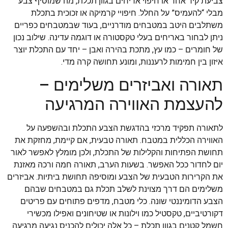
צביעת קיר אחד או חיפוי אריחים בגוון תכלת, מה שמוסיף צבע
מבלי “להעמיס” על החלל. חיפויי קרמיקה או זכוכית בתכלת
משתלבים היטב במטבחים מודרניים, בעוד שבמטבחים כפריים
ניתן לבחור באריחים בעלי טקסטורה או דוגמה עדינה. שילוב נכון
של חומרים – כמו עץ, מתכת בהירה ואבן – יחד עם התכלת יוצר
איזון בין חמימות לרעננות, ומונע תחושה קרה מדי.
תאורה ואביזרים משלימים –
להעצמת האווירה המרגיעה
לתאורה תפקיד מרכזי בהדגשת הצבע התכלת ובהשפעה על
האווירה הכללית במטבח. תאורה טבעית, אם קיימת, מחזקת את
תחושת הפתיחות והקלילות של התכלת, ולכן מומלץ לאפשר לאור
יום לחדור ככל האפשר. בשעות הערב, תאורה חמה ורכה מאזנת
את הקרירות הטבעית של הצבע ומוסיפה תחושת ביתיות. אביזרים
משלימים הם דרך מצוינת לשלב תכלת גם במטבחים שבהם
הצבע הדומיננטי שונה. כלי מטבח, מדפים פתוחים עם פריטים
דקורטיביים, טקסטיל כמו וילונות או שטיחונים ואפילו מכשירי
חשמל קטנים בגוון תכלת – כל אלה יכולים להכניס נגיעה מרגיעה