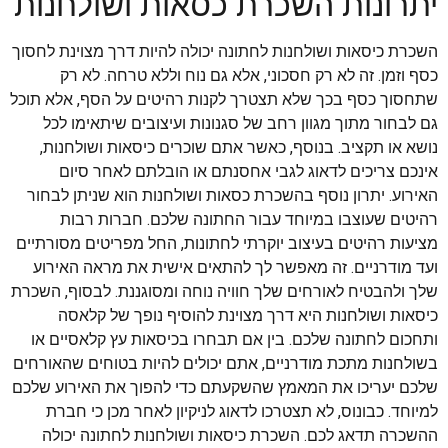
יתרונות השכרת כסאות ושולחנות
השכרת כיסאות ושולחנות לחתונה יכולה להיות דרך מצוינת לחסוך
כסף וזמן. זה לא רק חסכוני, אלא גם נוח וללא טרחה. לא רק
שתחסוך כסף בכך שלא תצטרך לקנות רהיטים על הסף, אלא תוכל
גם לבחור מתוך מגוון רחב של סגנונות ועיצובים שיתאימו לכל
נושא או תקציב. בנוסף, כאשר אתם שוכרים כיסאות ושולחנות,
אינכם צריכים לדאוג לגבי אחסנתם או הובלתם לאחר סיום
האירוע. יתרון נוסף בהשכרת כסאות ושולחנות הוא שניתן לבחור
רהיטים שעוצבו במיוחד עבור החתונה שלכם. חברות רבות
מציעות רהיטים בעיצוב יוקרתי לחתונות, החל מפריטים מסורתיים
ועד מודרניים. זה מאפשר לך להתאים אישית את מראה האירוע
שלך ולהבטיח לאורחים שלך חוויה נוחה ומסוגננת. לבסוף, השכרת
כיסאות ושולחנות היא דרך מצוינת להוסיף נופך של קלאסה
ותחכום לחתונה שלכם. בין אם תבחרו בכיסאות עץ קלאסיים או
בשולחנות מתכת מודרניים, אתם יכולים להיות בטוחים שהאורחים
שלכם יעריכו את המאמץ שהשקעתם כדי להפוך את האירוע שלכם
למיוחד. כבונוס, לא תצטרכו לדאוג לניקיון לאחר מכן כי חברת
ההשכרה תדאג לכם. השכרת כיסאות ושולחנות לחתונה יכולה