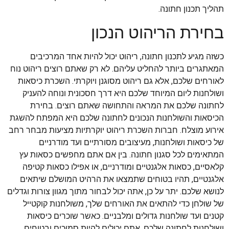
תהליך תכנון חתונה.
בחירת הריהוט הנכון
כשזה מגיע לתכנון חתונה, ריהוט יכול להיות אחד המרכיבים
המאתגרים ביותר להחליט עליהם. לא רק שאתם רוצים ריהוט נוח
לאורחים שלכם, אלא גם ריהוט מסוגנן ויוקרתי. השכרת כיסאות
ושולחנות ליום המיוחד שלכם היא דרך חסכונית ונוחה להעניק
לחתונה שלכם את המראה והתחושה שאתם רוצים. בחירת
הכיסאות והשולחנות הנכונים לחתונה שלכם היא המפתח להשגת
אירוע מוצלח. חברות השכרת ריהוט יוקרתיות מציעות מבחר רחב
של כיסאות ושולחנות, מעיצובים מסורתיים ועד מודרניים
המתאימים לכל סגנון חתונה. בין אם אתם מחפשים כסאות עץ
קלאסיים, כסאות אלגנטיים ומודרניים, או אפילו כסאות קטיפה
אלגנטיים, תהיו בטוחים שתמצאו את הרהיט המושלם שיתאים
לנושא שלכם. יתר על כן, אתה יכול לבחור מתוך מגוון צורות וגדלים
של שולחן כדי להתאים את האורחים שלך, משולחנות קוקטייל
קטנים ועד שולחנות גדולים ומלבניים. כאשר שוכרים כיסאות
ושולחנות לחתונה שלכם, אתם יכולים להיות סמוכים ובטוחים