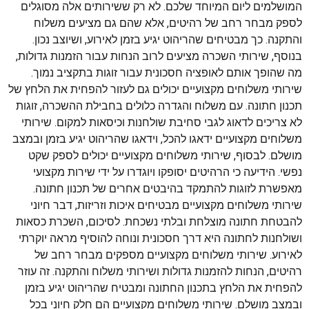
המושלמים ליום המיוחד שלכם. לא רק ששירותים אלה מסוגלים
לספק מבחר רחב של רהיטים, אלא שהם גם מציעים משלוח
והתקנה. כך מבטיחים שהריהוט יגיע בזמן לאירוע, ושיוצב נכון.
בנוסף, שירותי השכרה מציעים לרוב הנחות עבור הזמנות גדולות,
מה שהופך אותם לאופציה חסכונית עבור זוגות בתקציב נמוך.
שירותי משלוחים מקצועיים יכולים גם לעזור להפחית את הלחץ של
תכנון חתונה. עם משלוח והגדרה כלולים בחבילת ההשכרה, זוגות
לא צריכים לדאוג לגבי סחיבת שולחנות וכיסאות למקום. שירותי
משלוחים מקצועיים ידאגו להכל, וידאגו שהריהוט יגיע בזמן ובמצב
מושלם. לבסוף, שירותי משלוחים מקצועיים יכולים לספק שקט
נפשי. הידיעה כי הרהיטים יסופקו ויוגדרו על ידי שירות מקצועי
מאפשרת לזוגות להתמקד בהיבטים אחרים של תכנון חתונה.
שירותי משלוחים מקצועיים מבטיחים איכות וזריזות, דבר חיוני
להבטחת חתונה מוצלחת ובלתי נשכחת. לסיכום, השכרת כסאות
ושולחנות לחתונה היא דרך חסכונית ונוחה להוסיף מראה יוקרתי
לאירוע. שירותי משלוחים מקצועיים מספקים מבחר רחב של
רהיטים, הנחות להזמנות גדולות ושירותי משלוח והתקנה. זה עוזר
להפחית את הלחץ בתכנון החתונה ומבטיח שהריהוט יגיע בזמן
ובמצב מושלם. שירותי משלוחים מקצועיים הם חלק חיוני בכל