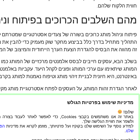
חווית הלקוח שלהם.
מהם השלבים הכרוכים בפיתוח וניה
פיתוח וניהול מותג כרוכים בשורה של צעדים אסטרטגיים שמטרתם ל
התהליך מתחיל בדרך כלל בביצוע מחקר שוק מעמיק כדי להבין את נ
זה מהווה את הבסיס להגדרת הצעת הערך הייחודית והמיצוב של המו
בשלב הבא, עסקים חייבים לבסס אלמנטים מרכזיים של המותג כמו ש
המותג שיתאימו עם ערכי המותג ופונים לקהל היעד. עקביות באלמנטי
באינטרנט, היא חיונית לבניית זיהוי מותג וטיפוח נאמנות למותג בקרב
לאחר הגדרת זהות המותג, על העסקים לפתח אסטרטגיית מותג מקיפ
אסטרטגיה זו עשויה לכלול טקטיקות שיווק, קמפיינים פרסומיים, יצי
מדיניות שימוש בפרטיות הגולש
של המותג ולהבדיל אותו מהמתחרים.
שלום!
מיתוג חברות
הוא חלק מהותי בכל עסק. זה יותר מסתם לוגו או ק
באתר זה אנו משתמשים בקבצי Cookies, כדי לאפשר לאתר לעבוד בצ
ולשפר את חוויית הגלישה שלך.
של המוצרים או השירותים שלך. על ידי הבנת עקרונות המפתח ש
למידע נוסף על השימוש שלנו בקוקיז ועל פרטיותך, מוזמן לקרוא את מדיניות
הפר
חזק ומוכר המניע את נאמנות הלקוחות ומקדם צמיחה עסקית.
שלנו
.