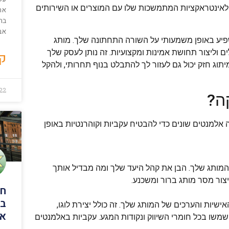
 לאינטראקציות המתמשכות שלו עם המוצרים או השירותים
בהת
אבל
שפיע באופן משמעותי על השורה התחתונה שלך. מותג
ים וליצור תחושת אמינות ומקצועיות. זה נותן לעסק שלך
קר
וג חזק יכול גם לעזור לך להתבלט בנוף תחרותי, ולהקל
022
קה?
למנטים שונים כדי להבטיח עקביות וקוהרנטיות באופן
המותג שלך. הבן את קהל היעד שלך ומה מבדיל אותך
צור מסר מותג ברור ומשכנע.
חב
בש
יות והערכים של המותג שלך. זה כולל יצירת לוגו,
את
שמשו בכל חומרי השיווק ונקודות המגע. עקביות באלמנטים