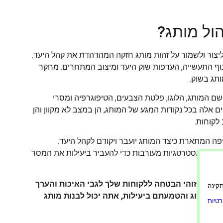
ול מותג?
יצור ולשמור על זהות מותג חזקה המהדהדת את קהל היעד.
וף התעשייה, העדפות שוק היעד ומיצוב המתחרים. מחקר
תג בשוק.
ם המותג, הלוגו, פלטת הצבעים, הטיפוגרפיה ומסרי
ם אלה בכל נקודות המגע של המותג, הן במצב לא מקוון והן
 לקוחות.
ה המתארת כיצד המותג יועבר ויקודם לקהל היעד.
רת תוכן ואסטרטגיות מעורבות כדי להעביר ביעילות את המסר
ו תיוג; זוהי הבטחה ללקוחות שלך לגבי האיכות והערך
ורה תקינה
ל מיתוג והטמעתם ביעילות, אתה יכול לבנות מותג
טיות