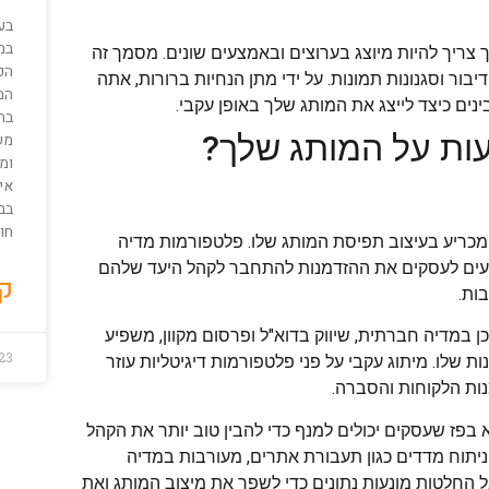
בע
במ
צריך להיות מיוצג בערוצים ובאמצעים שונים. מסמך זה
הפ
יבור וסגנונות תמונות. על ידי מתן הנחיות ברורות, אתה
המ
נים כיצד לייצג את המותג שלך באופן עקבי.
בתי
עות על המותג שלך?
מש
ומ
אי
בב
חו
 מכריע בעיצוב תפיסת המותג שלו. פלטפורמות מדיה
מציעים לעסקים את ההזדמנות להתחבר לקהל היעד שלהם
קר
ות.
ן במדיה חברתית, שיווק בדוא"ל ופרסום מקוון, משפיע
023
 שלו. מיתוג עקבי על פני פלטפורמות דיגיטליות עוזר
ות הלקוחות והסברה.
א בפז שעסקים יכולים למנף כדי להבין טוב יותר את הקהל
י ניתוח מדדים כגון תעבורת אתרים, מעורבות במדיה
ל החלטות מונעות נתונים כדי לשפר את מיצוב המותג ואת