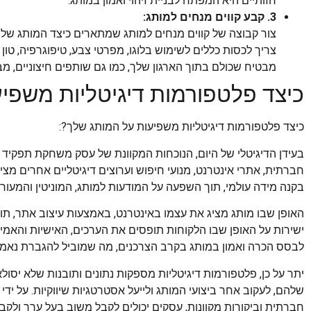
חזותיים היא המפתח לבניית זיהוי ואמון במותג.
3. קבע קווים מנחים למותג:
צור קבוצה של קווים מנחים למותג שמתארים כיצד המותג שלך 
צריך לכסות כללים לשימוש בלוגו, מפרטי צבע, טיפוגרפיה, טון ד
מבטיח שכולם בתוך הארגון שלך, כמו גם שותפים חיצוניים, מבי
כיצד פלטפורמות דיגיטליות משפי
כיצד פלטפורמות דיגיטליות משפיעות על המותג שלך?:
בעידן הדיגיטלי של היום, הנוכחות המקוונת של עסק משחקת תפקיד
חברתית, אתרי אינטרנט, מנועי חיפוש וערוצים דיגיטליים אחרים 
בקנה מידה עולמי, תוך השפעה על המודעות למותג, המוניטין והמעורב
האופן שבו מותג מציג את עצמו באינטרנט, באמצעות עיצוב אתר, תוכ
ישירות על האופן שבו הלקוחות תופסים את הערכים, האישיות והאמינות
לבסס הכרה ואמון במותג בקרב הצרכנים, מה שמוביל להגברת נאמנ
יתר על כן, פלטפורמות דיגיטליות מספקות נתונים ותובנות שלא יסול
שלהם, לעקוב אחר ביצועי המותג ולייעל אסטרטגיות שיווקיות. על יד
חברתית וביקורות מקוונות, עסקים יכולים לקבל משוב בעל ערך ולקב