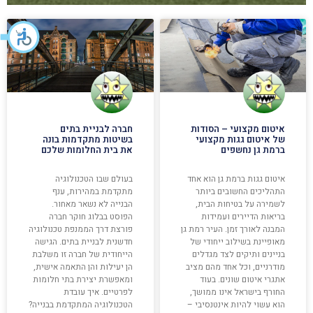
איטום מקצועי – הסודות
חברה לבניית בתים
של איטום גגות מקצועי
בשיטות מתקדמות בונה
ברמת גן נחשפים
את בית החלומות שלכם
איטום גגות ברמת גן הוא אחד
בעולם שבו הטכנולוגיה
התהליכים החשובים ביותר
מתקדמת במהירות, ענף
לשמירה על בטיחות הבית,
הבנייה לא נשאר מאחור.
בריאות הדיירים ועמידות
הפוסט בבלוג חוקר חברה
המבנה לאורך זמן. העיר רמת גן
פורצת דרך הממנפת טכנולוגיה
מאופיינת בשילוב ייחודי של
חדשנית לבניית בתים. הגישה
בניינים ותיקים לצד מגדלים
הייחודית של חברה זו משלבת
מודרניים, וכל אחד מהם מציב
הן יעילות והן התאמה אישית,
אתגרי איטום שונים. בעוד
ומאפשרת יצירת בתי חלומות
החורף בישראל אינו ממושך,
לפרטיים. איך עובדת
הוא עשוי להיות אינטנסיבי –
הטכנולוגיה המתקדמת בבנייה?